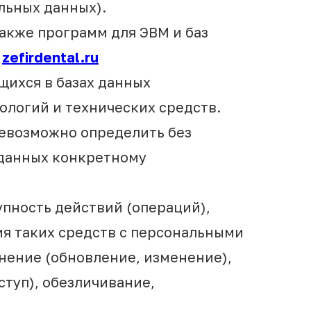
льных данных).
также программ для ЭВМ и баз
у
zefirdental.ru
щихся в базах данных
логий и технических средств.
невозможно определить без
данных конкретному
упность действий (операций),
я таких средств с персональными
чнение (обновление, изменение),
ступ), обезличивание,