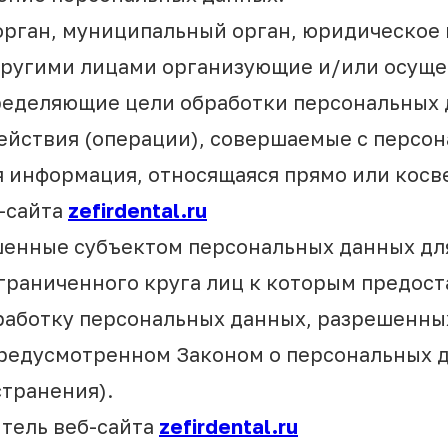
 орган, муниципальный орган, юридическое 
 другими лицами организующие и/или осущ
ределяющие цели обработки персональных 
ействия (операции), совершаемые с персо
я информация, относящаяся прямо или косв
-сайта
zefirdental.ru
шенные субъектом персональных данных дл
граниченного круга лиц к которым предос
бработку персональных данных, разрешенн
предусмотренном Законом о персональных 
транения).
итель веб-сайта
zefirdental.ru